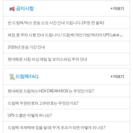
공지사항
+더보기
빈드림백/박스운송소요시간안내드립니다.(주문전필독)
패킹중주의사항안내드립니다/드림백/개인가방/캐리어UPSLabel부착방법(필독)
2026년운송기간안내
현대해운사칭피싱메일및보이스피싱주의안내
드림백FAQ
+더보기
현대해운드림박스HDSDREAMBOX는무엇인가요?
드림백주문번호와고유번호는무엇인가요?
UPS드롭은어떻게하나요?
드림백국제택배짐을쌀때무게초과가되면어떻게되나요?