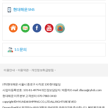
현대해운SNS
1:1문의
이용안내
·
이용약관
·
개인정보취급방침
·
(주)현대해운서울시종로구사직로130현대빌딩
사업자등록번호:101-81-49794개인정보담당자:박종하E-mail:dbusa@cyhds.com
현대해운미주본부고객센터:070-7883-3410
copyright©HYUNDAISHPPINGCO.,LTDALLRIGHTSRESEVED
DreamBag에서운영하는배송대행은관세법등관련규정을준수합니다.불법물건을취